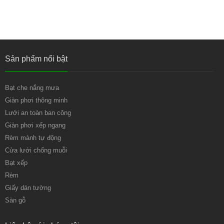
Sản phẩm nổi bật
Bạt che nắng mưa
Giàn phơi thông minh
Lưới an toàn ban công
Giàn phơi xếp ngang
Rèm mành tự động
Cửa lưới chống muỗi
Bạt xếp
Rèm
Giấy dán tường
Sàn gỗ