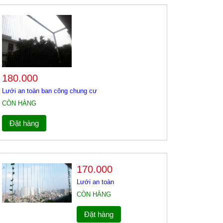
ới an toàn ban công tại gia lâm
iàn phơi thông minh giá rẻ tại
àng mai
ới an toàn ban công tại hoàng mai
180.000
Lưới an toàn ban công chung cư
CÒN HÀNG
Đặt hàng
170.000
Lưới an toàn
CÒN HÀNG
Đặt hàng