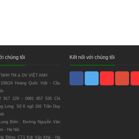
ới chúng tôi
Kết nối với chúng tôi
NHH TM & DV VIỆT ANH
 100/24 Hoàng Quốc Việt - Cầu
ội
2 917 229 - 0981 857 535 Chi
g Long: Số 6 ngõ 166 Trần Duy
nội
 Long Biên : Đường Nguyễn Văn
m - Hà Nội
Hà Đông: CT1 Kdt Văn Khê - Hà