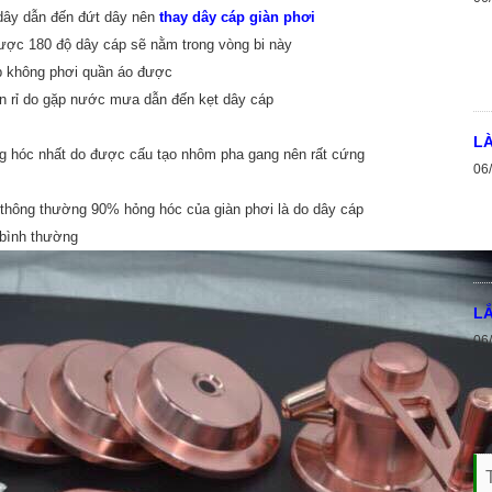
 dây dẫn đến đứt dây nên
thay dây cáp giàn phơi
ợc 180 độ dây cáp sẽ nằm trong vòng bi này
cáp không phơi quần áo được
an rỉ do gặp nước mưa dẫn đến kẹt dây cáp
LÀ
ỏng hóc nhất do được cấu tạo nhôm pha gang nên rất cứng
06
c, thông thường 90% hỏng hóc của giàn phơi là do dây cáp
 bình thường
LẮ
06