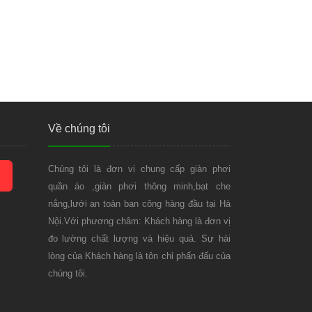
Về chúng tôi
Chúng tôi là đơn vị chung cấp giàn phơi
quần áo ,giàn phơi thông minh,bạt che
nắng,lưới an toàn ban công hàng đầu tại Hà
Nội.Với phương châm: Khách hàng là đơn vị
đo lường chất lượng và hiệu quả. Sự hài
lòng của Khách hàng là tôn chỉ phấn đấu của
chúng tôi.