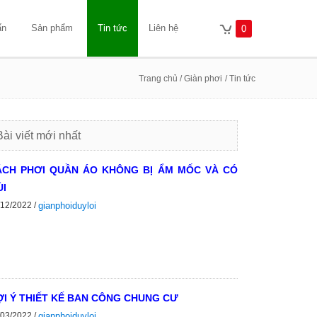
ấn
Sản phẩm
Tin tức
Liên hệ
0
Trang chủ
/ Giàn phơi
/ Tin tức
Bài viết mới nhất
ÁCH PHƠI QUẦN ÁO KHÔNG BỊ ẨM MỐC VÀ CÓ
I
/12/2022 /
gianphoiduyloi
I Ý THIẾT KẾ BAN CÔNG CHUNG CƯ
/03/2022 /
gianphoiduyloi