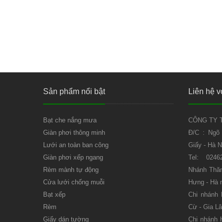
Sản phẩm nổi bật
Liên hệ v
Bạt che nắng mưa
CÔNG TY T
Giàn phơi thông minh
Đ/C : Ngõ
Lưới an toàn ban công
Giấy - Hà N
Giàn phơi xếp ngang
Tel: 0246
Rèm mành tự động
Nhánh Thăn
Cửa lưới chống muỗi
Hưng - Hà 
Bạt xếp
Chi nhánh
Rèm
Cừ - Gia Lâ
Giấy dán tường
Chi nhánh 