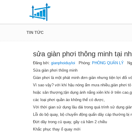
TIN TỨC
sửa giàn phơi thông minh tại n
Đăng bởi:
gianphoiduyloi
Phòng:
PHÒNG QUẢN LÝ
Ngày
Sửa giàn phơi thông minh
Giàn phơi là một phát minh đơn giản nhưng tiện lợi đối v
Vì sao vậy? với khí hậu nóng ẩm mưa nhiều,giàn phơi tỏ
hoặc sân thượng,tận dụng ánh nắng xiên khi ở trên cao,g
các loại phơi quần áo không thể có được,
Với thời gian sử dụng lâu dài trong quá trình sử dụng gi
Lỗi do bộ quay, bộ chuyển động quấn dây cáp thường bị rố
Đứt dây trong củ quay, gãy cá hãm 2 chiều
Khắc phục thay ổ quay mới