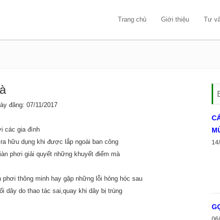
Trang chủ
Giới thiệu
Tư v
hà
 đăng: 07/11/2017
C
ới các gia đình
MÙ
 ra hữu dụng khi được lắp ngoài ban công
14
iàn phơi giải quyết những khuyết điểm mà
àn phơi thông minh hay gặp những lỗi hỏng hóc sau
i dây do thao tác sai,quay khi dây bị trùng
GỢ
06