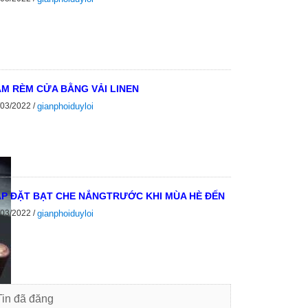
M RÈM CỬA BẰNG VẢI LINEN
/03/2022 /
gianphoiduyloi
P ĐẶT BẠT CHE NẮNGTRƯỚC KHI MÙA HÈ ĐẾN
/03/2022 /
gianphoiduyloi
Tin đã đăng