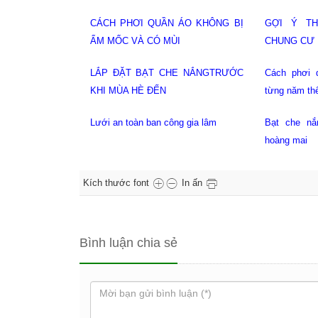
T KẾ BAN CÔNG
LÀM RÈM CỬA BẰNG VẢI LINEN
Giàn phơi
Giàn phơi
 áo thay đổi theo
Giàn phơi thông minh giá rẻ tại gia
o?
lâm
Bạt che 
mưa ban công tại
Lưới an toàn ban công tại thanh
mai
xuân
Kích thước font
In ấn
Bình luận chia sẻ