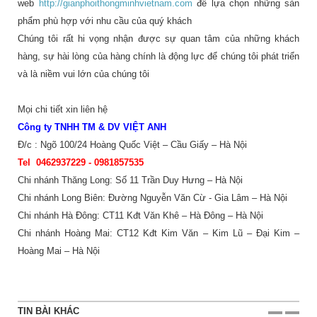
web
http://
gianphoithongminhvietnam.com
để lựa chọn những sản
phẩm phù hợp với nhu cầu của quý khách
Chúng tôi rất hi vọng nhận được sự quan tâm của những khách
hàng, sự hài lòng của hàng chính là động lực để chúng tôi phát triển
và là niềm vui lớn của chúng tôi
Mọi chi tiết xin liên hệ
Công ty TNHH TM & DV VIỆT ANH
Đ/c : Ngõ 100/24 Hoàng Quốc Việt – Cầu Giấy – Hà Nội
Tel 0462937229 - 09
81857535
Chi nhánh Thăng Long: Số 11 Trần Duy Hưng – Hà Nội
Chi nhánh Long Biên: Đường Nguyễn Văn Cừ - Gia Lâm – Hà Nội
Chi nhánh Hà Đông: CT11 Kđt Văn Khê – Hà Đông – Hà Nội
Chi nhánh Hoàng Mai: CT12 Kđt Kim Văn – Kim Lũ – Đại Kim –
Hoàng Mai – Hà Nội
TIN BÀI KHÁC