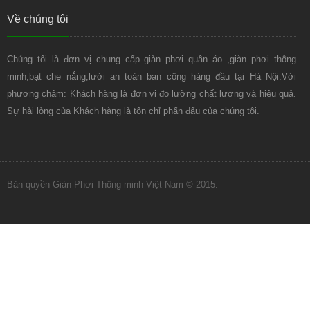
Về chúng tôi
Chúng tôi là đơn vị chung cấp giàn phơi quần áo ,giàn phơi thông
minh,bạt che nắng,lưới an toàn ban công hàng đầu tại Hà Nội.Với
phương châm: Khách hàng là đơn vị đo lường chất lượng và hiệu quả.
Sự hài lòng của Khách hàng là tôn chỉ phấn đấu của chúng tôi.
Bản quyền Giàn Phơi Thông minh Việt Nam © 2015.