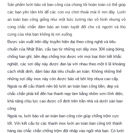
Sản phẩm lưới bảo vệ ban công của chúng tôi hoàn toàn có thể giúp
các bạn yên tâm khi để các con vui chơi thoải mái ở nơi đây. Lưới
an toàn ban công giống như một bức tường rào vô hình nhưng vô
cùng chắc chắn đảm bảo an toàn tuyệt đối cho cả người và thú
cưng của nhà bạn không bị rơi xuống.
Được sản xuất trên dây truyền hiện đại theo công nghệ và tiêu 
chuẩn của Nhật Bản, cấu tạo từ những sợi dây inox 304 sáng bóng, 
chống han ghỉ, bền đẹp chống trọi được với mọi loại thời tiết khắc 
nghiệt, các sợi dây này được đan lại với nhau theo một tỉ lệ khoảng 
cách nhất định, đảm bảo đạt tiêu chuẩn an toàn. Không những thế 
những sợi dây inox này còn được bảo vệ bởi lớp nhựa cao cấp. 
Ngoài ra để cấu thành nên bộ lưới an toàn ban công bền, đẹp và 
chắc chắn phải kể đến hai thanh nẹp làm bằng nhôm sơn tĩnh điện, 
khả năng chịu lực cao được cố định trên trần nhà và dưới sàn ban 
công.
Ngoài ra, lưới bảo vệ an toàn ban công còn giúp chống trộm cực 
tốt. Với kết cấu từ các thanh inox lưới an toàn ban công trở thành 
hàng rào chắc chắn chống trộm đột nhập vào ngôi nhà bạn. Có lưới 