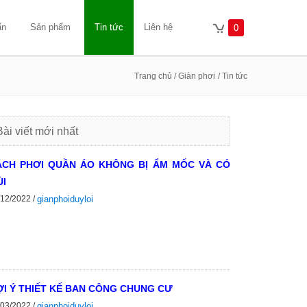
ấn
Sản phẩm
Tin tức
Liên hệ
0
Trang chủ
/ Giàn phơi
/ Tin tức
Bài viết mới nhất
ÁCH PHƠI QUẦN ÁO KHÔNG BỊ ẨM MỐC VÀ CÓ
I
/12/2022 /
gianphoiduyloi
I Ý THIẾT KẾ BAN CÔNG CHUNG CƯ
/03/2022 /
gianphoiduyloi