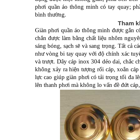
phơi quần áo thông minh có tay quay; ph
bình thường.
Tham k
Giàn phơi quần áo thông minh được gắn cố
chắn được làm bằng chất liệu nhôm nguyê
sáng bóng, sạch sẽ và sang trọng. Tất cả cá
như vòng bi tay quay với độ chính xác tuy
và trượt. Dây cáp inox 304 dẻo dai, chắc c
không xảy ra hiện tượng rối cáp, xoắn cáp
lực cao giúp giàn phơi có tải trọng tối đa
lên thanh phơi mà không lo vấn đề đứt cáp, 