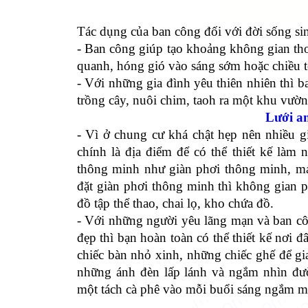
Tác dụng của ban công đối với đời sống si
- Ban công giúp t
ạo khoảng không gian tho
quanh, hóng gió vào sáng sớm hoặc chiều t
- Với những gia đình yêu thiên nhiên thì b
trồng cây, nuôi chim, taoh ra một khu vườn
Lưới a
- Vì ở chung cư khá chật hẹp nên nhiều g
chính là địa điểm để có thể thiết kế làm
thông minh như giàn phơi thông minh, máy
đặt giàn phơi thông minh thì không gian p
đồ tập thể thao, chai lọ, kho chứa đồ.
- Với những người yêu lãng mạn và ban cô
đẹp thì bạn hoàn toàn có thể thiết kế nơi 
chiếc bàn nhỏ xinh, những chiếc ghế để gi
những ánh đèn lấp lánh và ngắm nhìn đườ
một tách cà phê vào mỗi buổi sáng ngắm mặ