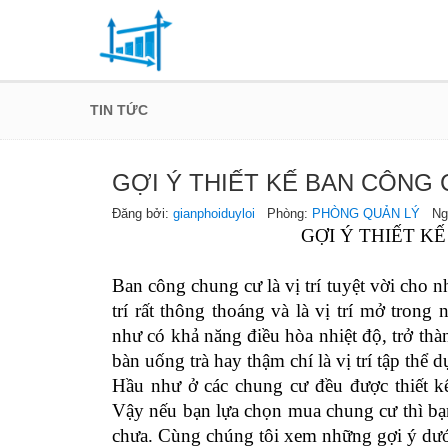
TIN TỨC
GỢI Ý THIẾT KẾ BAN CÔNG
Đăng bởi:
gianphoiduyloi
Phòng:
PHÒNG QUẢN LÝ
Ngày
GỢI Ý THIẾT K
Ban công chung cư là vị trí tuyệt vời cho n
trí rất thông thoáng và là vị trí mở tron
như có khả năng điều hòa nhiệt độ, trở th
bàn uống trà hay thậm chí là vị trí tập thể 
Hầu như ở các chung cư đều được thiết k
Vậy nếu bạn lựa chọn mua chung cư thì bạn
chưa. Cùng chúng tôi xem những gợi ý dướ