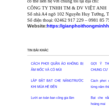
có thể liên hệ với chúng tôi tại địa chỉ:
CÔNG TY TNHH TM & DV VIỆT ANH
Số nhà A4 ngõ 102 Nguyễn Huy Tưởng, T
Số điện thoại: 02462 917 229 – 0981 85 7
Website:
https://gianphoithongminhh
TIN BÀI KHÁC
Giàn phơi thông minh tại cầu giấy
Lưới an toàn
Giàn phơi thông minh tại gia lâm
Lưới bảo v
hoàng mai
Bạt che nắng mưa ban công hoàng
Giàn phơi hò
mai