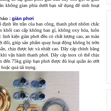
ần không gian phía dưới bạn sử dụng để sinh hoạt
hảo :
giàn phơi
 định lên trần của ban công, thanh phơi nhôm chắc
n khối cao cấp không han gỉ, không oxy hóa, luôn
c linh kiện giàn phơi đều có chất lượng cao, an toàn
ệt đối, giúp sản phẩm quay hoạt động không bị trờn
hắn, chịu được lực và nhiệt cao. Dây cáp chính hãng
 khi vận hành thanh phơi. Dây cáp inox có thể chịu
 lên đến 75kg giúp bạn phơi được đủ loại quần áo ướt
hoặc quá tải trọng.