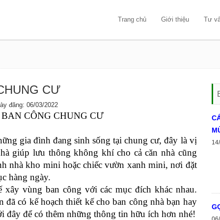
Trang chủ
Giới thiệu
Tư v
 CHUNG CƯ
 đăng: 06/03/2022
Ế BAN CÔNG CHUNG CƯ
C
MÙ
hững gia đình đang sinh sống tại chung cư, đây là vị
14
g nhà giúp lưu thông không khí cho cả căn nhà cũng
ành nhà kho mini hoặc chiếc vườn xanh mini, nơi đặt
dục hàng ngày.
ế xây vùng ban công với các mục đích khác nhau.
 đã có kế hoạch thiết kế cho ban công nhà bạn hay
GỢ
i đây để có thêm những thông tin hữu ích hơn nhé!
06