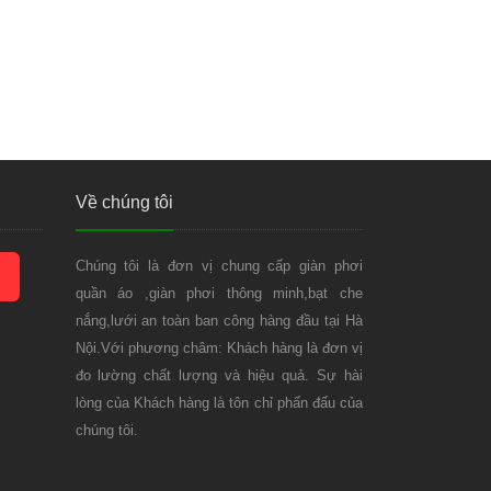
Về chúng tôi
Chúng tôi là đơn vị chung cấp giàn phơi
quần áo ,giàn phơi thông minh,bạt che
nắng,lưới an toàn ban công hàng đầu tại Hà
Nội.Với phương châm: Khách hàng là đơn vị
đo lường chất lượng và hiệu quả. Sự hài
lòng của Khách hàng là tôn chỉ phấn đấu của
chúng tôi.