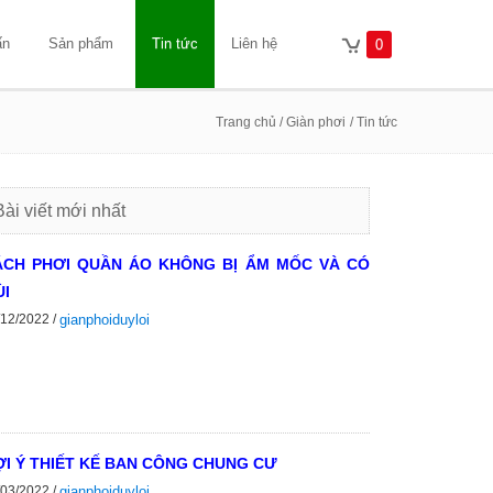
ấn
Sản phẩm
Tin tức
Liên hệ
0
Trang chủ
/ Giàn phơi
/ Tin tức
Bài viết mới nhất
ÁCH PHƠI QUẦN ÁO KHÔNG BỊ ẨM MỐC VÀ CÓ
I
/12/2022 /
gianphoiduyloi
I Ý THIẾT KẾ BAN CÔNG CHUNG CƯ
/03/2022 /
gianphoiduyloi