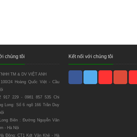
ới chúng tôi
Kết nối với chúng tôi
NHH TM & DV VIỆT ANH
 100/24 Hoàng Quốc Việt - Cầu
ội
2 917 229 - 0981 857 535 Chi
g Long: Số 6 ngõ 166 Trần Duy
nội
 Long Biên : Đường Nguyễn Văn
m - Hà Nội
Hà Đông: CT1 Kdt Văn Khê - Hà