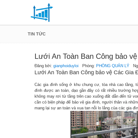
TIN TỨC
Lưới An Toàn Ban Công bảo v
Đăng bởi:
gianphoiduyloi
Phòng:
PHÒNG QUẢN LÝ
Ngày
Lưới An Toàn Ban Công bảo vệ Các Gia
Các gia đình sống ở khu chung cư, tòa nhà cao tầng, t
đình được an toàn, dạo gần đây có rất nhiều trường hợp 
không may rơi từ tầng trên cao xuống đất dẫn đến tử von
cần có biện pháp để bảo vệ gia đình, người thân và nh
mang lại sự an toàn và xua tan nỗi lo lắng của các gia đì