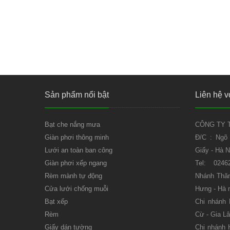
Sản phẩm nổi bật
Liên hệ v
Bạt che nắng mưa
CÔNG TY T
Giàn phơi thông minh
Đ/C : Ngõ
Lưới an toàn ban công
Giấy - Hà N
Giàn phơi xếp ngang
Tel: 0246
Rèm mành tự động
Nhánh Thăn
Cửa lưới chống muỗi
Hưng - Hà 
Bạt xếp
Chi nhánh
Rèm
Cừ - Gia Lâ
Giấy dán tường
Chi nhánh 