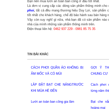
Bạn nên mua lưới an toàn ban công ở đâu tốt nhất.
Là đơn vị cung cấp các dòng sản phẩm thông minh cho 
phoi
,
tất cả đều mang thương hiệu Duy Lợi, sản phẩm củ
tốt nhất cho khách hàng, chế độ bảo hành sau bán hàng rấ
Vậy còn suy nghĩ gì nữa, nhà bạn đã có sản phẩm nào c
nhà của mình những sản phẩm thông minh trên.
Điện thoại liên hệ:
0462 937 229
-
0981 85 75 35
TIN BÀI KHÁC
PHƠI QUẦN ÁO KHÔNG BỊ
GỢI Ý THIẾT KẾ BAN CÔNG
C VÀ CÓ MÙI
CHUNG CƯ
ẶT BẠT CHE NẮNGTRƯỚC
Cách phơi quần áo thay đổi theo
ÙA HÈ ĐẾN
từng năm thế nào?
 toàn ban công gia lâm
Bạt che nắng mưa ban công tại
hoàng mai