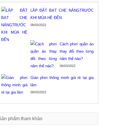
LẮP ĐẶT BẠT CHE NẮNGTRƯỚC
KHI MÙA HÈ ĐẾN
06/03/2022
Cách phơi quần áo
thay đổi theo từng
năm thế nào?
06/03/2022
Giàn phơi thông minh giá rẻ tại gia
Lưới an toàn ban công tại cầu giấy
Lưới an toàn ban công tại 
lâm
06/03/2022
Lưới bảo vệ ban công giá rẻ tại
Giàn phơi thông minh gi
hoàng mai
hoàng mai
ng
Giàn phơi hòa phát giá rẻ hoàng mai
Lưới an toàn ban công tại 
Sản phẩm tham khảo