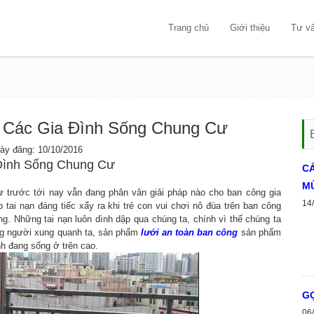
Trang chủ
Giới thiệu
Tư v
ệ Các Gia Đình Sống Chung Cư
 đăng: 10/10/2016
 Đình Sống Chung Cư
C
MÙ
ừ trước tới nay vẫn đang phân vân giải pháp nào cho ban công gia
14
tai nạn đáng tiếc xẩy ra khi trẻ con vui chơi nô đùa trên ban công
g. Những tai nạn luôn dình dập qua chúng ta, chính vì thế chúng ta
ững người xung quanh ta, sản phẩm
lưới an toàn ban công
sản phẩm
nh đang sống ở trên cao.
GỢ
06