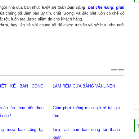
ngôi nhà của bạn như:
lưới an toàn ban công
,
bat che nang
,
gian
a chúng tôi đảm bảo uy tín, chất lượng, và đặc biệt luôn có chế độ
t tốt, luôn tạo được niềm tin cho khách hàng.
hưa, hay liên hệ với chúng tôi để được tư vấn và sở hưu cho ngôi
LÀM RÈM CỬA BẰNG VẢI LINEN
Giàn phơi thông minh tại cầu giấy
Giàn phơi thông minh tại gia lâm
Giàn phơi thông minh giá rẻ tại gia
lâm
Bạt che nắng mưa ban công hoà
Lưới an toàn ban công tại thanh
mai
xuân