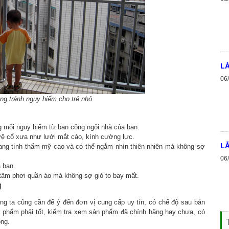
LÀ
06
ng tránh nguy hiểm cho trẻ nhỏ
g mối nguy hiểm từ ban công ngôi nhà của bạn.
 vệ cổ xưa như lưới mắt cáo, kính cường lực.
LẮ
ang tính thẩm mỹ cao và có thể ngắm nhìn thiên nhiên mà không sợ
06
 bạn.
tâm phơi quần áo mà không sợ gió to bay mất.
g
ng ta cũng cần để ý đến đơn vị cung cấp uy tín, có chế độ sau bán
ản phẩm phải tốt, kiểm tra xem sản phẩm đã chính hãng hay chưa, có
ông.