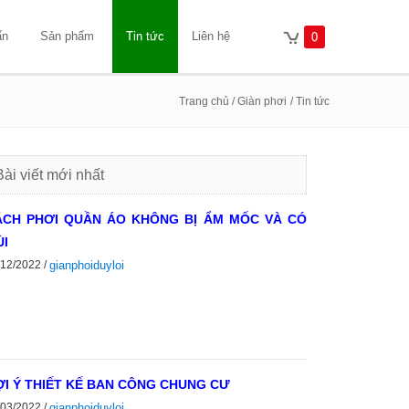
ấn
Sản phẩm
Tin tức
Liên hệ
0
Trang chủ
/ Giàn phơi
/ Tin tức
Bài viết mới nhất
ÁCH PHƠI QUẦN ÁO KHÔNG BỊ ẨM MỐC VÀ CÓ
I
/12/2022 /
gianphoiduyloi
I Ý THIẾT KẾ BAN CÔNG CHUNG CƯ
/03/2022 /
gianphoiduyloi