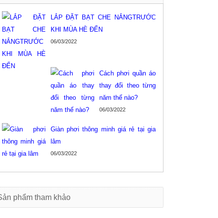
LẮP ĐẶT BẠT CHE NẮNGTRƯỚC
KHI MÙA HÈ ĐẾN
06/03/2022
Cách phơi quần áo
thay đổi theo từng
năm thế nào?
06/03/2022
Giàn phơi thông minh giá rẻ tại gia
lâm
06/03/2022
i an toàn ban công tại cầu giấy
Lưới an toàn ban công tại gia lâm
ới bảo vệ ban công giá rẻ tại
Giàn phơi thông minh giá rẻ tại
àng mai
hoàng mai
Sản phẩm tham khảo
n phơi hòa phát giá rẻ hoàng mai
Lưới an toàn ban công tại hoàng mai