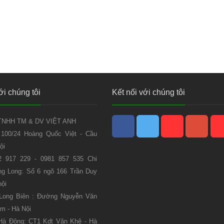
ới chúng tôi
Kết nối với chúng tôi
NHH TM & DV VIỆT ANH
 100/24 Hoàng Quốc Việt - Cầu
ội
2 917 229 - 0981 857 535 Chi
g Long: Số 6 ngõ 166 Trần Duy
nội
 Long Biên : Đường Nguyễn Văn
m - Hà Nội
Hà Đông: CT1 Kdt Văn Khê - Hà