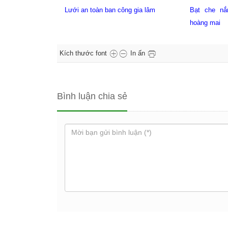
công gia lâm
Bạt che nắng mưa ban công tại
Lưới an 
hoàng mai
xuân
Kích thước font
In ấn
Bình luận chia sẻ