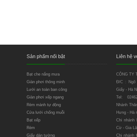
Sản phẩm nổi bật
Liên hệ v
Bạt che nắng mưa
CÔNG TY T
Giàn phơi thông minh
Đ/C : Ngõ
Lưới an toàn ban công
Giấy - Hà N
Giàn phơi xếp ngang
Tel: 0246
Rèm mành tự động
Nhánh Thăn
Cửa lưới chống muỗi
Hưng - Hà 
Bạt xếp
Chi nhánh
Rèm
Cừ - Gia Lâ
Giấy dán tường
Chi nhánh 