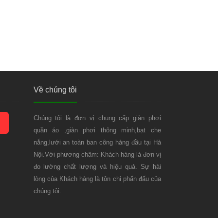
Về chúng tôi
Chúng tôi là đơn vị chung cấp giàn phơi
quần áo ,giàn phơi thông minh,bạt che
nắng,lưới an toàn ban công hàng đầu tại Hà
Nội.Với phương châm: Khách hàng là đơn vị
đo lường chất lượng và hiệu quả. Sự hài
lòng của Khách hàng là tôn chỉ phấn đấu của
chúng tôi.