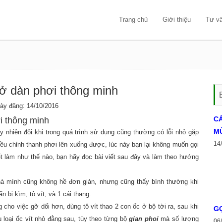
Trang chủ
Giới thiệu
Tư v
 ở dàn phơi thông minh
 đăng: 14/10/2016
C
i thông minh
MÙ
y nhiên đôi khi trong quá trình sử dụng cũng thường có lỗi nhỏ gặp
14
 điều chỉnh thanh phơi lên xuống được, lúc này bạn lại không muốn gọi
 làm như thế nào, bạn hãy đọc bài viết sau đây và làm theo hướng
nhà mình cũng không hề đơn giản, nhưng cũng thấy bình thường khi
bị kìm, tô vít, và 1 cái thang.
cho việc gỡ dối hơn, dùng tô vít thao 2 con ốc ở bộ tời ra, sau khi
GỢ
ều loại ốc vít nhỏ đằng sau, tùy theo từng bộ
gian phoi
mà số lượng
06