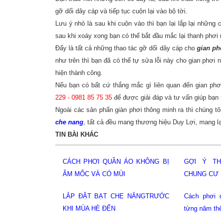
gỡ dối dây cáp và tiếp tục cuộn lại vào bộ tời.
Lưu ý nhỏ là sau khi cuộn vào thì bạn lại lắp lại những c
sau khi xoáy xong bạn có thể bắt đầu mắc lại thanh phơi
Đấy là tất cả những thao tác gỡ dối dây cáp cho
gian ph
như trên thì bạn đã có thể tự sửa lỗi này cho gian phơi
hiện thành công.
Nếu bạn có bất cứ thắng mắc gì liên quan đến gian phơi
229
-
0981 85 75 35
để được giải đáp và tư vấn giúp bạn 
Ngoài các sản phẩn giàn phơi thông minh ra thì chúng t
che nang
, tất cả đều mang thương hiệu Duy Lợi, mang l
TIN BÀI KHÁC
ẦN ÁO KHÔNG BỊ
GỢI Ý THIẾT KẾ BAN CÔNG
LÀM RÈM
MÙI
CHUNG CƯ
CHE NẮNGTRƯỚC
Cách phơi quần áo thay đổi theo
Giàn phơi
N
từng năm thế nào?
lâm