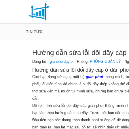
TIN TỨC
Hướng dẫn sửa lỗi dối dây cáp
Đăng bởi:
gianphoiduyloi
Phòng:
PHÒNG QUẢN LÝ
Ngày
Hướng dẫn sửa lỗi dối dây cáp ở dàn phơ
Các bạn đang sử dụng một bộ
gian phoi
thong minh, tu
phải, lỗi điển hình đó chính là bị dối dây thép không thể
thợ sửa đến mà muốn tự mình sửa, nhưng bạn chưa biết
dẫn.
Để tự mình sửa lỗi dối dây của giàn phơi thông minh 
bạn làm theo hướng dẫn sau đây. Trước hết bạn cần chuẩn 
Đầu tiên bạn bắc thang tháo thanh phơi xuống để dễ dàng 
bạn tháo ra, bạn lật mặt sau bộ tời sẽ nhìn thấy rất nhi