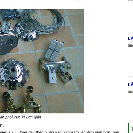
LÀ
06
LẮ
06
àn phơi cực kì đơn giản
n.
việc sử lý đoạn dây thép bị dối vào bộ tời trở lên đơn giản hơn, bạn