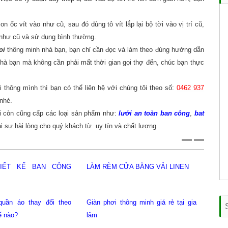
on ốc vít vào như cũ, sau đó dùng tô vít lắp lại bộ tời vào vị trí cũ,
 như cũ và sử dụng bình thường.
oi
thông minh nhà bạn, bạn chỉ cần đọc và làm theo đúng hướng dẫn
 nhà bạn mà không cần phải mất thời gian gọi thợ đến, chúc bạn thực
 thông mình thì bạn có thể liên hệ với chúng tôi theo số:
0462 937
nhé.
ôi còn cũng cấp các loại sản phẩm như:
lưới an toàn ban công
,
bat
ại sự hài lòng cho quý khách từ uy tín và chất lượng
 CỬA BẰNG VẢI LINEN
Giàn phơi thông minh tại cầu giấy
Lướ
Giàn phơi thông minh tại gia lâm
Lư
 thông minh giá rẻ tại gia
ho
Bạt che nắng mưa ban công hoàng
Già